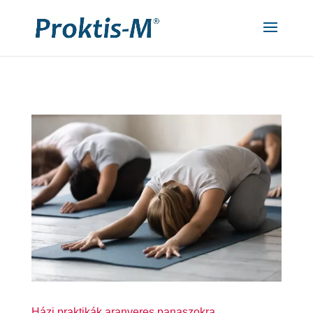
"
"
Házi praktikák aranyeres panaszokra