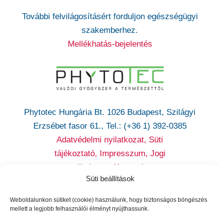
További felvilágosításért forduljon egészségügyi
szakemberhez.
Mellékhatás-bejelentés
Phytotec Hungária Bt. 1026 Budapest, Szilágyi
Erzsébet fasor 61., Tel.: (+36 1) 392-0385
Adatvédelmi nyilatkozat,
Süti
tájékoztató,
Impresszum, Jogi
nyilatkozat,
Kapcsolat
Süti beállítások
Cikatridina
|
Colpofix
|
Maltofer
|
Maltofer Fol
|
Micovag
Weboldalunkon sütiket (cookie) használunk, hogy biztonságos böngészés
Plus
|
Premens
|
Proxelan
|
Remifemin
|
Remife
mellett a legjobb felhasználói élményt nyújthassunk.