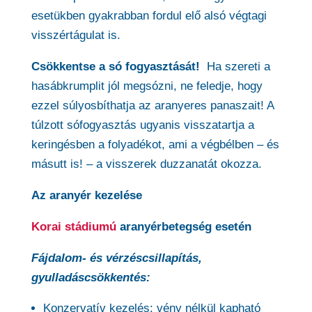
esetükben gyakrabban fordul elő alsó végtagi
visszértágulat is.
Csökkentse a só fogyasztását!
Ha szereti a
hasábkrumplit jól megsózni, ne feledje, hogy
ezzel súlyosbíthatja az aranyeres panaszait! A
túlzott sófogyasztás ugyanis visszatartja a
keringésben a folyadékot, ami a végbélben – és
másutt is! – a visszerek duzzanatát okozza.
Az aranyér kezelése
Korai stádiumú
aranyérbetegség esetén
Fájdalom- és vérzéscsillapítás,
gyulladáscsökkentés:
Konzervatív kezelés: vény nélkül kapható