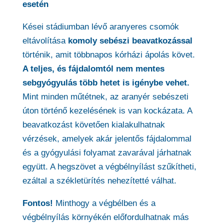
esetén
Kései stádiumban lévő aranyeres csomók
eltávolítása
komoly sebészi beavatkozással
történik, amit többnapos kórházi ápolás követ.
A teljes, és fájdalomtól nem mentes
sebgyógyulás több hetet is igénybe vehet.
Mint minden műtétnek, az aranyér sebészeti
úton történő kezelésének is van kockázata. A
beavatkozást követően kialakulhatnak
vérzések, amelyek akár jelentős fájdalommal
és a gyógyulási folyamat zavarával járhatnak
együtt. A hegszövet a végbélnyílást szűkítheti,
ezáltal a székletürítés nehezítetté válhat.
Fontos!
Minthogy a végbélben és a
végbélnyílás környékén előfordulhatnak más