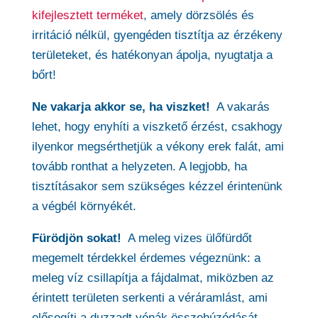
kifejlesztett terméket
, amely dörzsölés és
irritáció nélkül, gyengéden tisztítja az érzékeny
területeket, és hatékonyan ápolja, nyugtatja a
bőrt!
Ne vakarja akkor se, ha viszket!
A vakarás
lehet, hogy enyhíti a viszkető érzést, csakhogy
ilyenkor megsérthetjük a vékony erek falát, ami
tovább ronthat a helyzeten. A legjobb, ha
tisztításakor sem szükséges kézzel érintenünk
a végbél környékét.
Fürödjön sokat!
A meleg vizes ülőfürdőt
megemelt térdekkel érdemes végeznünk: a
meleg víz csillapítja a fájdalmat, miközben az
érintett területen serkenti a véráramlást, ami
elősegíti a duzzadt vénák összehúzódását.