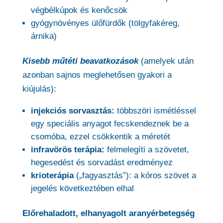
végbélkúpok és kenőcsök
gyógynövényes ülőfürdők (tölgyfakéreg,
árnika)
Kisebb műtéti beavatkozások
(amelyek után
azonban sajnos meglehetősen gyakori a
kiújulás):
injekciós sorvasztás:
többszöri ismétléssel
egy speciális anyagot fecskendeznek be a
csomóba, ezzel csökkentik a méretét
infravörös terápia:
felmelegíti a szövetet,
hegesedést és sorvadást eredményez
krioterápia
(„fagyasztás”): a kóros szövet a
jegelés következtében elhal
Előrehaladott, elhanyagolt aranyérbetegség