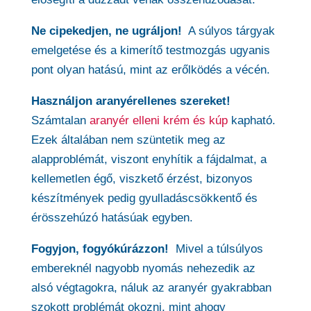
Ne cipekedjen, ne ugráljon!
A súlyos tárgyak
emelgetése és a kimerítő testmozgás ugyanis
pont olyan hatású, mint az erőlködés a vécén.
Használjon aranyérellenes szereket!
Számtalan
aranyér elleni krém és kúp
kapható.
Ezek általában nem szüntetik meg az
alapproblémát, viszont enyhítik a fájdalmat, a
kellemetlen égő, viszkető érzést, bizonyos
készítmények pedig gyulladáscsökkentő és
érösszehúzó hatásúak egyben.
Fogyjon, fogyókúrázzon!
Mivel a túlsúlyos
embereknél nagyobb nyomás nehezedik az
alsó végtagokra, náluk az aranyér gyakrabban
szokott problémát okozni, mint ahogy