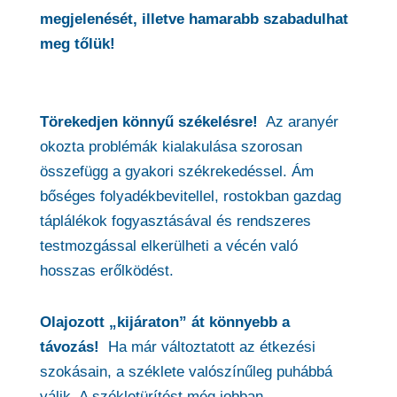
megjelenését, illetve hamarabb szabadulhat
meg tőlük!
Törekedjen könnyű székelésre!
Az aranyér
okozta problémák kialakulása szorosan
összefügg a gyakori székrekedéssel. Ám
bőséges folyadékbevitellel, rostokban gazdag
táplálékok fogyasztásával és rendszeres
testmozgással elkerülheti a vécén való
hosszas erőlködést.
Olajozott „kijáraton” át könnyebb a
távozás!
Ha már változtatott az étkezési
szokásain, a széklete valószínűleg puhábbá
válik. A székletürítést még jobban