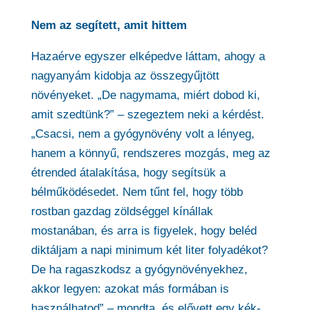
Nem az segített, amit hittem
Hazaérve egyszer elképedve láttam, ahogy a
nagyanyám kidobja az összegyűjtött
növényeket. „De nagymama, miért dobod ki,
amit szedtünk?” – szegeztem neki a kérdést.
„Csacsi, nem a gyógynövény volt a lényeg,
hanem a könnyű, rendszeres mozgás, meg az
étrended átalakítása, hogy segítsük a
bélműködésedet. Nem tűnt fel, hogy több
rostban gazdag zöldséggel kínállak
mostanában, és arra is figyelek, hogy beléd
diktáljam a napi minimum két liter folyadékot?
De ha ragaszkodsz a gyógynövényekhez,
akkor legyen: azokat más formában is
használhatod” – mondta, és elővett egy kék-