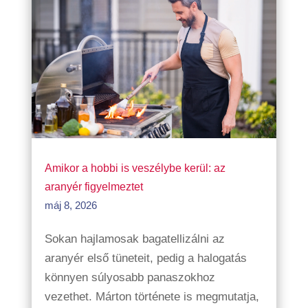
Amikor a hobbi is veszélybe kerül: az
aranyér figyelmeztet
máj 8, 2026
Sokan hajlamosak bagatellizálni az
aranyér első tüneteit, pedig a halogatás
könnyen súlyosabb panaszokhoz
vezethet. Márton története is megmutatja,