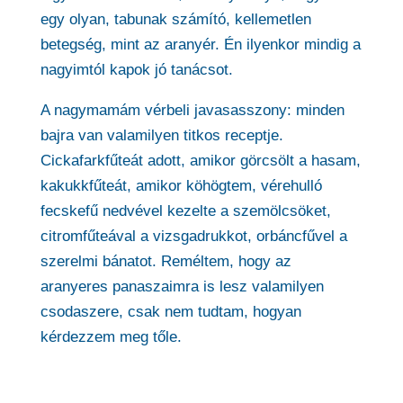
egy olyan, tabunak számító, kellemetlen
betegség, mint az aranyér. Én ilyenkor mindig a
nagyimtól kapok jó tanácsot.
A nagymamám vérbeli javasasszony: minden
bajra van valamilyen titkos receptje.
Cickafarkfűteát adott, amikor görcsölt a hasam,
kakukkfűteát, amikor köhögtem, vérehulló
fecskefű nedvével kezelte a szemölcsöket,
citromfűteával a vizsgadrukkot, orbáncfűvel a
szerelmi bánatot. Reméltem, hogy az
aranyeres panaszaimra is lesz valamilyen
csodaszere, csak nem tudtam, hogyan
kérdezzem meg tőle.