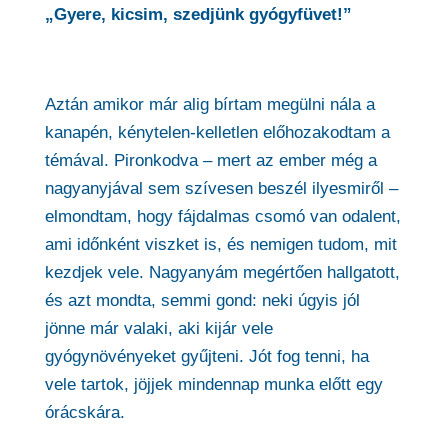
„Gyere, kicsim, szedjünk gyógyfüvet!”
Aztán amikor már alig bírtam megülni nála a
kanapén, kénytelen-kelletlen előhozakodtam a
témával. Pironkodva – mert az ember még a
nagyanyjával sem szívesen beszél ilyesmiről –
elmondtam, hogy fájdalmas csomó van odalent,
ami időnként viszket is, és nemigen tudom, mit
kezdjek vele. Nagyanyám megértően hallgatott,
és azt mondta, semmi gond: neki úgyis jól
jönne már valaki, aki kijár vele
gyógynövényeket gyűjteni. Jót fog tenni, ha
vele tartok, jöjjek mindennap munka előtt egy
órácskára.