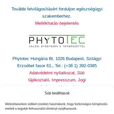
További felvilágosításért forduljon egészségügyi
szakemberhez.
Mellékhatás-bejelentés
Phytotec Hungária Bt. 1026 Budapest, Szilágyi
Erzsébet fasor 61., Tel.: (+36 1) 392-0385
Adatvédelmi nyilatkozat,
Süti
tájékoztató,
Impresszum, Jogi
nyilatkozat,
Kapcsolat
Süti beállítások
Cikatridina
|
Colpofix
|
Maltofer
|
Maltofer Fol
|
Micovag
Weboldalunkon sütiket (cookie) használunk, hogy biztonságos böngészés
Plus
|
Premens
|
Proxelan
|
Remifemin
|
Remife
mellett a legjobb felhasználói élményt nyújthassunk.