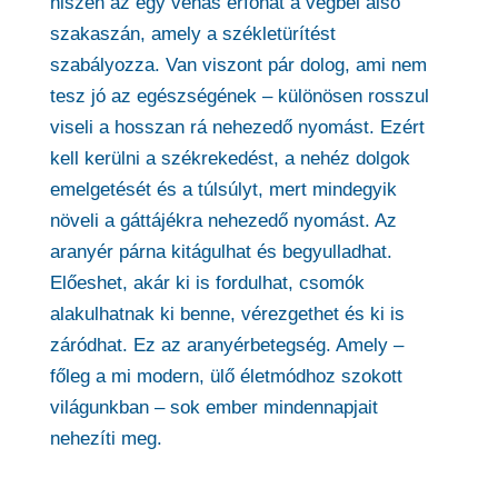
hiszen az egy vénás érfonat a végbél alsó
szakaszán, amely a székletürítést
szabályozza. Van viszont pár dolog, ami nem
tesz jó az egészségének – különösen rosszul
viseli a hosszan rá nehezedő nyomást. Ezért
kell kerülni a székrekedést, a nehéz dolgok
emelgetését és a túlsúlyt, mert mindegyik
növeli a gáttájékra nehezedő nyomást. Az
aranyér párna kitágulhat és begyulladhat.
Előeshet, akár ki is fordulhat, csomók
alakulhatnak ki benne, vérezgethet és ki is
záródhat. Ez az aranyérbetegség. Amely –
főleg a mi modern, ülő életmódhoz szokott
világunkban – sok ember mindennapjait
nehezíti meg.