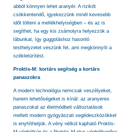
abból könnyen lehet aranyér. A rizikót
csökkentendő, igyekezzünk minél kevesebb
időt tölteni a mellékhelyiségben – és az is
segíthet, ha egy kis zsámolyra helyezzük a
lábunkat, így guggoláshoz hasonló
testhelyzetet veszünk fel, ami megkönnyíti a
székletürítést.
Proktis-M: kortárs segítség a kortárs
panaszokra
A modern technológia nemcsak veszélyeket,
hanem lehetőségeket is kínál: az aranyeres
panaszokat az életmódbeli változtatások
mellett modern gyógyászati segédeszközökkel
is enyhíthetjük. A vény nélkül kapható Proktis-
M végbélkúp és a Proktis-M plus végbélkenőcs