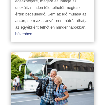
egészségére, magára és imádja az
unokáit, minden tőle telhetőt megtesz
értük becsülendő. Sem az idő múlása az
arcán, sem az aranyér nem hátráltathatja
az egyébként felhőtlen mindennapokban.
bővebben