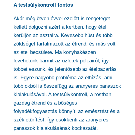
A testsúlykontroll fontos
Akár még ötven évvel ezelőtt is rengeteget
kellett dolgozni azért a kertben, hogy étel
kerüljön az asztalra. Kevesebb húst és több
zöldséget tartalmazott az étrend, és más volt
az étel becsülete. Ma konyhakészen
levehetünk bármit az üzletek polcairól, így
többet eszünk, és jelentősebb az ételpazarlás
is. Egyre nagyobb probléma az elhízás, ami
több okból is összefügg az aranyeres panaszok
kialakulásával. A testsúlykontroll, a rostban
gazdag étrend és a bőséges
folyadékfogyasztás könnyíti az emésztést és a
székletürítést, így csökkenti az aranyeres
panaszok kialakulásának kockázatát.