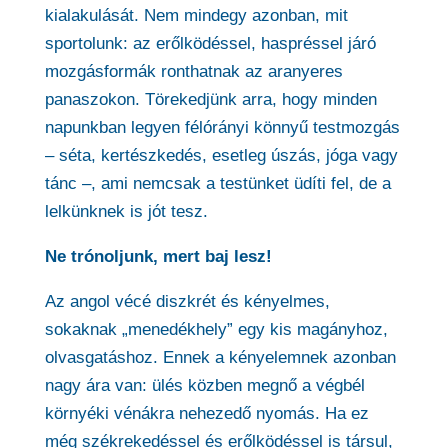
kialakulását. Nem mindegy azonban, mit
sportolunk: az erőlködéssel, haspréssel járó
mozgásformák ronthatnak az aranyeres
panaszokon. Törekedjünk arra, hogy minden
napunkban legyen félórányi könnyű testmozgás
– séta, kertészkedés, esetleg úszás, jóga vagy
tánc –, ami nemcsak a testünket üdíti fel, de a
lelkünknek is jót tesz.
Ne trónoljunk, mert baj lesz!
Az angol vécé diszkrét és kényelmes,
sokaknak „menedékhely” egy kis magányhoz,
olvasgatáshoz. Ennek a kényelemnek azonban
nagy ára van: ülés közben megnő a végbél
környéki vénákra nehezedő nyomás. Ha ez
még székrekedéssel és erőlködéssel is társul,