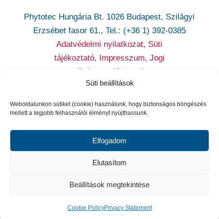
Phytotec Hungária Bt. 1026 Budapest, Szilágyi
Erzsébet fasor 61., Tel.: (+36 1) 392-0385
Adatvédelmi nyilatkozat,
Süti
tájékoztató,
Impresszum, Jogi
nyilatkozat,
Kapcsolat
Süti beállítások
Cikatridina
|
Colpofix
|
Maltofer
|
Maltofer Fol
|
Micovag
Weboldalunkon sütiket (cookie) használunk, hogy biztonságos böngészés
Plus
|
Premens
|
Proxelan
|
Remifemin
|
Remife
mellett a legjobb felhasználói élményt nyújthassunk.
min Plus
|
Remotiv extra
|
Reventil
|
Sedacur
forte
|
Urzinol
|
Vitagyn C
| Proktis-M
| Flaverol
Elfogadom
Utolsó frissítés dátuma: 2025.06.18.
Elutasítom
Beállítások megtekintése
Cookie Policy
Privacy Statement
"
"