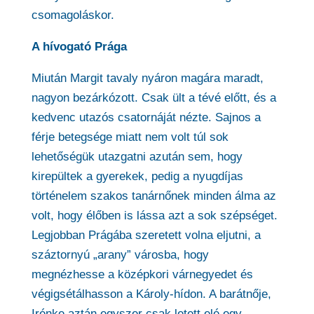
csomagoláskor.
A hívogató Prága
Miután Margit tavaly nyáron magára maradt,
nagyon bezárkózott. Csak ült a tévé előtt, és a
kedvenc utazós csatornáját nézte. Sajnos a
férje betegsége miatt nem volt túl sok
lehetőségük utazgatni azután sem, hogy
kirepültek a gyerekek, pedig a nyugdíjas
történelem szakos tanárnőnek minden álma az
volt, hogy élőben is lássa azt a sok szépséget.
Legjobban Prágába szeretett volna eljutni, a
száztornyú „arany” városba, hogy
megnézhesse a középkori várnegyedet és
végigsétálhasson a Károly-hídon. A barátnője,
Irénke aztán egyszer csak letett elé egy