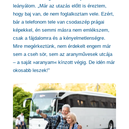
leányálom. „Már az utazás előtt is éreztem,
hogy baj van, de nem foglalkoztam vele. Ezért,
bár a telefonom tele van csodaszép prágai
képekkel, én semmi másra nem emlékszem,
csak a fájdalomra és a kényelmetlenségre.
Mire megérkeztünk, nem érdekelt engem már
sem a cseh sör, sem az aranyművesek utcája
– a saját »aranyam« kínzott végig. De idén már
okosabb leszek!”