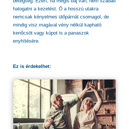
betegség. Ezért, ha mégis baj van, nem szabad
halogatni a kezelést. Ő a hosszú utakra
nemcsak kényelmes ülőpárnát csomagol, de
mindig visz magával vény nélkül kapható
kenőcsöt vagy kúpot is a panaszok
enyhítésére.
Ez is érdekelhet: