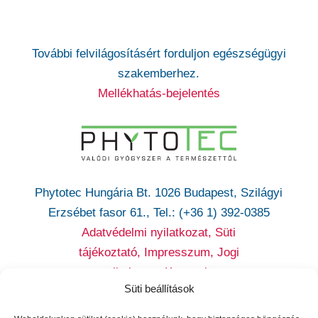
További felvilágosításért forduljon egészségügyi
szakemberhez.
Mellékhatás-bejelentés
Phytotec Hungária Bt. 1026 Budapest, Szilágyi
Erzsébet fasor 61., Tel.: (+36 1) 392-0385
Adatvédelmi nyilatkozat,
Süti
tájékoztató,
Impresszum, Jogi
nyilatkozat,
Kapcsolat
Süti beállítások
Cikatridina
|
Colpofix
|
Maltofer
|
Maltofer Fol
|
Micovag