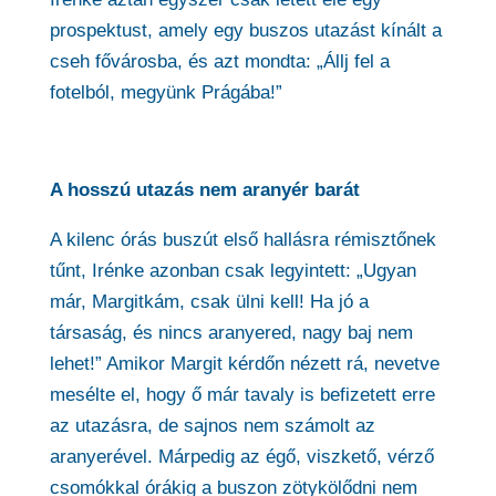
prospektust, amely egy buszos utazást kínált a
cseh fővárosba, és azt mondta: „Állj fel a
fotelból, megyünk Prágába!”
A hosszú utazás nem aranyér barát
A kilenc órás buszút első hallásra rémisztőnek
tűnt, Irénke azonban csak legyintett: „Ugyan
már, Margitkám, csak ülni kell! Ha jó a
társaság, és nincs aranyered, nagy baj nem
lehet!” Amikor Margit kérdőn nézett rá, nevetve
mesélte el, hogy ő már tavaly is befizetett erre
az utazásra, de sajnos nem számolt az
aranyerével. Márpedig az égő, viszkető, vérző
csomókkal órákig a buszon zötykölődni nem