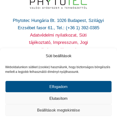
Phytotec Hungária Bt. 1026 Budapest, Szilágyi
Erzsébet fasor 61., Tel.: (+36 1) 392-0385
Adatvédelmi nyilatkozat,
Süti
tájékoztató,
Impresszum, Jogi
nyilatkozat,
Kapcsolat
Süti beállítások
Cikatridina
|
Colpofix
|
Maltofer
|
Maltofer Fol
|
Micovag
Weboldalunkon sütiket (cookie) használunk, hogy biztonságos böngészés
Plus
|
Premens
|
Proxelan
|
Remifemin
|
Remife
mellett a legjobb felhasználói élményt nyújthassunk.
min Plus
|
Remotiv extra
|
Reventil
|
Sedacur
forte
|
Urzinol
|
Vitagyn C
| Proktis-M
| Flaverol
Elfogadom
Utolsó frissítés dátuma: 2025.06.18.
Elutasítom
Beállítások megtekintése